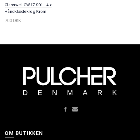
Classwell CW17 S01 - 4 x
Håndklædekrog Krom
700 DKK
OM BUTIKKEN