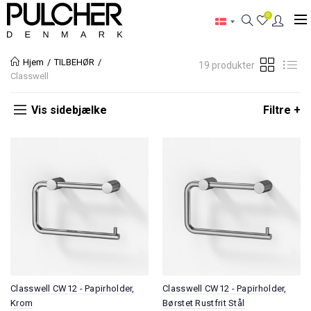
0
Hjem
TILBEHØR
19 produkter
Classwell
Vis sidebjælke
Filtre +
Classwell CW12 - Papirholder,
Classwell CW12 - Papirholder,
Krom
Børstet Rustfrit Stål