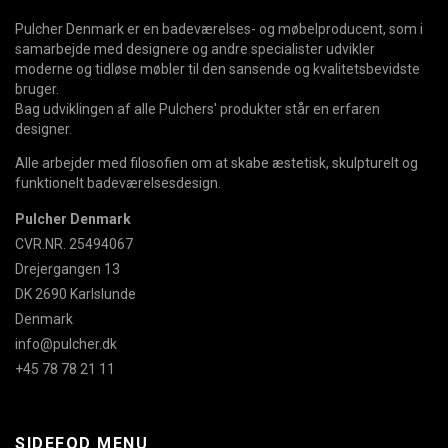
Pulcher Denmark er en badeværelses- og møbelproducent, som i
samarbejde med designere og andre specialister udvikler
moderne og tidløse møbler til den sansende og kvalitetsbevidste
bruger.
Bag udviklingen af alle Pulchers' produkter står en erfaren
designer.
Alle arbejder med filosofien om at skabe æstetisk, skulpturelt og
funktionelt badeværelsesdesign.
Pulcher Denmark
CVR.NR. 25494067
Drejergangen 13
DK 2690 Karlslunde
Denmark
info@pulcher.dk
+45 78 78 21 11
SIDEFOD MENU