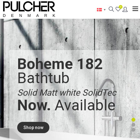
0
Boheme 182
Bathtub
Solid Matt white SolidTec
Now.
Available
Shop now