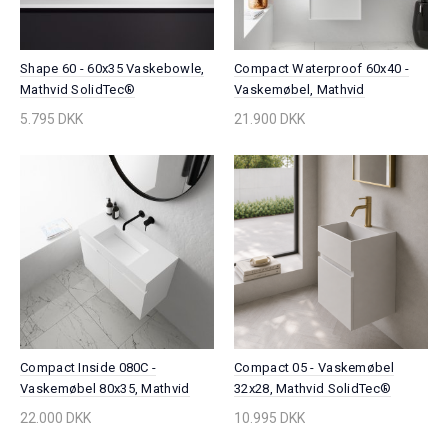
Shape 60 - 60x35 Vaskebowle,
Compact Waterproof 60x40 -
Mathvid SolidTec®
Vaskemøbel, Mathvid
SolidTec®
5.795 DKK
21.900 DKK
Compact Inside 080C -
Compact 05 - Vaskemøbel
Vaskemøbel 80x35, Mathvid
32x28, Mathvid SolidTec®
SolidTec®
22.000 DKK
10.995 DKK