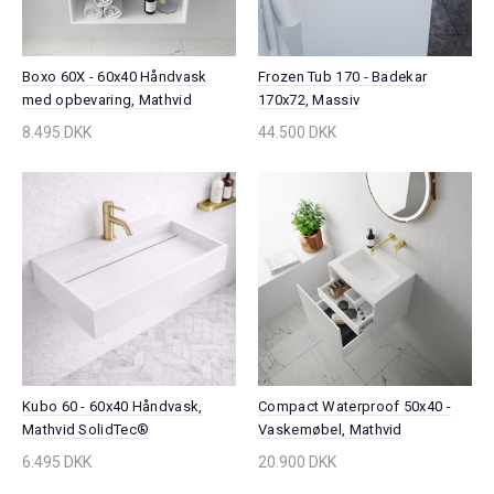
Boxo 60X - 60x40 Håndvask
Frozen Tub 170 - Badekar
med opbevaring, Mathvid
170x72, Massiv
SolidTec®
MathvidSolidTec®
8.495 DKK
44.500 DKK
Kubo 60 - 60x40 Håndvask,
Compact Waterproof 50x40 -
Mathvid SolidTec®
Vaskemøbel, Mathvid
SolidTec®
6.495 DKK
20.900 DKK