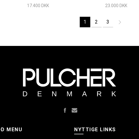
17.400 DKK
23.000 DKK
1
2
3
OD MENU
NYTTIGE LINKS