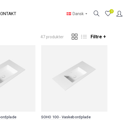
0
KONTAKT
Dansk
Filtre +
47 produkter
bordplade
SOHO 100 - Vaskebordplade