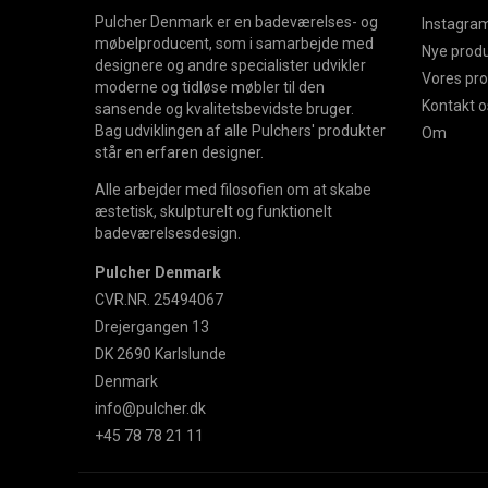
Pulcher Denmark er en badeværelses- og
Instagram
møbelproducent, som i samarbejde med
Nye prod
designere og andre specialister udvikler
Vores pr
moderne og tidløse møbler til den
Kontakt o
sansende og kvalitetsbevidste bruger.
Bag udviklingen af alle Pulchers' produkter
Om
står en erfaren designer.
Alle arbejder med filosofien om at skabe
æstetisk, skulpturelt og funktionelt
badeværelsesdesign.
Pulcher Denmark
CVR.NR. 25494067
Drejergangen 13
DK 2690 Karlslunde
Denmark
info@pulcher.dk
+45 78 78 21 11