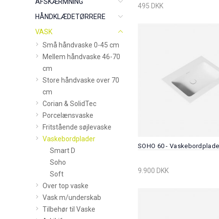
AFSKÆRMNING
495 DKK
HÅNDKLÆDETØRRERE
VASK
Små håndvaske 0-45 cm
Mellem håndvaske 46-70
cm
Store håndvaske over 70
cm
Corian & SolidTec
Porcelænsvaske
Fritstående søjlevaske
Vaskebordplader
SOHO 60 - Vaskebordplad
Smart D
Soho
9.900 DKK
Soft
Over top vaske
Vask m/underskab
Tilbehør til Vaske