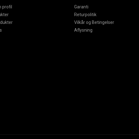
 profil
Garanti
ukter
Returpolitik
odukter
Vilkår og Betingelser
s
Aflysning