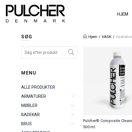
HJEM
SØG
Hjem
VASK
Vaskebor
MENU
ALLE PRODUKTER
ARMATURER
MØBLER
BADEKAR
Pulcher® Composite Cleane
BRUS
500 ml.