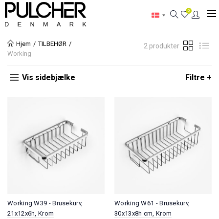
0
Hjem
TILBEHØR
2 produkter
Working
Vis sidebjælke
Filtre +
Working W39 - Brusekurv,
Working W61 - Brusekurv,
21x12x6h, Krom
30x13x8h cm, Krom