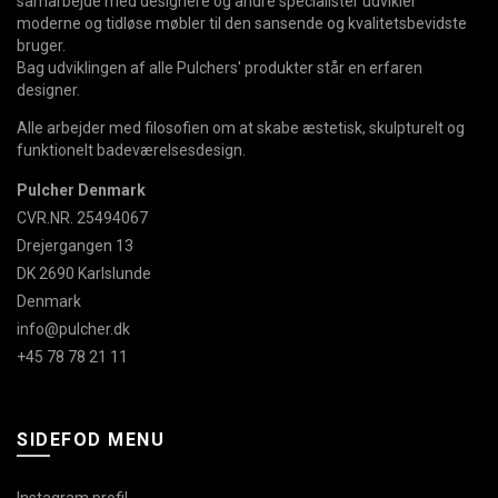
samarbejde med designere og andre specialister udvikler
moderne og tidløse møbler til den sansende og kvalitetsbevidste
bruger.
Bag udviklingen af alle Pulchers' produkter står en erfaren
designer.
Alle arbejder med filosofien om at skabe æstetisk, skulpturelt og
funktionelt badeværelsesdesign.
Pulcher Denmark
CVR.NR. 25494067
Drejergangen 13
DK 2690 Karlslunde
Denmark
info@pulcher.dk
+45 78 78 21 11
SIDEFOD MENU
Instagram profil