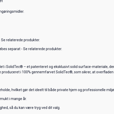
et
engøringsmidler.
 Se relaterede produkter.
øbes separat - Se relaterede produkter.
et i SolidTec® – et patenteret og eksklusivt solid surface-materiale, d
 produceret i 100% gennemfarvet SolidTec®, som sikrer, at overfladen a
olde, hvilket gør det ideelt til både private hjem og professionelle miljø
smukt i mange år.
hed, så du kan være tryg ved dit valg.