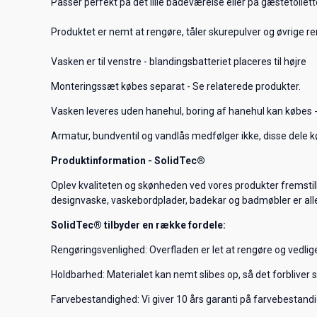
Passer perfekt på det lille badeværelse eller på gæstetoilett
Produktet er nemt at rengøre, tåler skurepulver og øvrige r
Vasken er til venstre - blandingsbatteriet placeres til højre
Monteringssæt købes separat - Se relaterede produkter.
Vasken leveres uden hanehul, boring af hanehul kan købes -
Armatur, bundventil og vandlås medfølger ikke, disse dele k
Produktinformation - SolidTec®
Oplev kvaliteten og skønheden ved vores produkter fremstill
designvaske, vaskebordplader, badekar og badmøbler er alle
SolidTec® tilbyder en række fordele:
Rengøringsvenlighed: Overfladen er let at rengøre og vedligeh
Holdbarhed: Materialet kan nemt slibes op, så det forbliver 
Farvebestandighed: Vi giver 10 års garanti på farvebestandig