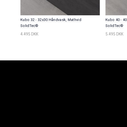
te 10 X
Kubo 32 - 32x30 Håndvask, Mathvid
Kubo 40 - 4
SolidTec®
SolidTec®
4.495 DKK
5.495 DKK