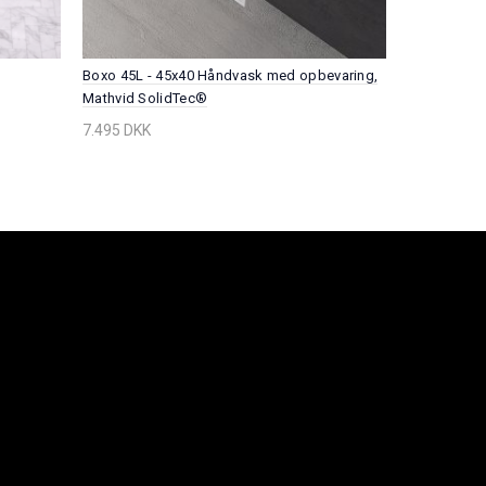
Boxo 45L - 45x40 Håndvask med opbevaring,
Boxo 33 - 
Mathvid SolidTec®
Mathvid So
7.495 DKK
6.795 DKK