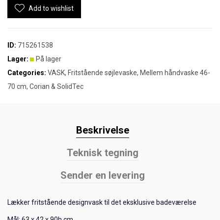
Add to wishlist
ID:
715261538
Lager:
På lager
Categories:
VASK
,
Fritstående søjlevaske
,
Mellem håndvaske 46-
70 cm
,
Corian & SolidTec
Beskrivelse
Teknisk tegning
Sender en levering
Lækker fritstående designvask til det eksklusive badeværelse
Mål: 63 x 42 x 90h cm.