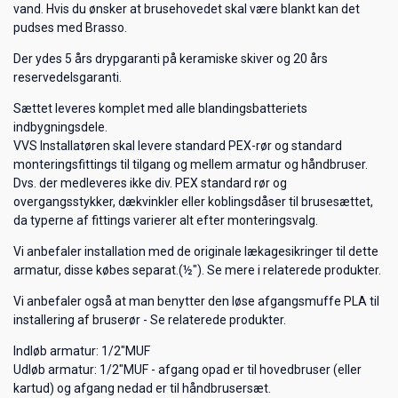
vand. Hvis du ønsker at brusehovedet skal være blankt kan det
pudses med Brasso.
Der ydes 5 års drypgaranti på keramiske skiver og 20 års
reservedelsgaranti.
Sættet leveres komplet med alle blandingsbatteriets
indbygningsdele.
VVS Installatøren skal levere standard PEX-rør og standard
monteringsfittings til tilgang og mellem armatur og håndbruser.
Dvs. der medleveres ikke div. PEX standard rør og
overgangsstykker, dækvinkler eller koblingsdåser til brusesættet,
da typerne af fittings varierer alt efter monteringsvalg.
Vi anbefaler installation med de originale lækagesikringer til dette
armatur, disse købes separat.(½"). Se mere i relaterede produkter.
Vi anbefaler også at man benytter den løse afgangsmuffe PLA til
installering af bruserør - Se relaterede produkter.
Indløb armatur: 1/2"MUF
Udløb armatur: 1/2"MUF - afgang opad er til hovedbruser (eller
kartud) og afgang nedad er til håndbrusersæt.