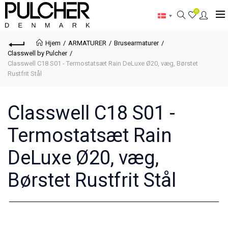
0
Hjem
ARMATURER
Brusearmaturer
Classwell by Pulcher
Classwell C18 S01 - Termostatsæt Rain DeLuxe Ø20, væg, Børstet
Rustfrit Stål
Classwell C18 S01 -
Termostatsæt Rain
DeLuxe Ø20, væg,
Børstet Rustfrit Stål