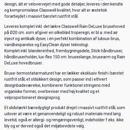
design, alt er velovervejet med gode detaljer, leveres i den kendte
og kompromisløse Classwell kvalitet, hvor alt er æstetisk
forarbejdet i massivt børstet rustfrit stål.
Leveres komplet inkl. det lækre Classwell Rain DeLuxe brusehoved
på Ø20 cm. som afgiver en silkeblød troperegn, er bl.a. med air
inject og antikalk dyser, i en perfekt kombination af luksus-brus,
vandbesparelse og EasyClean dyser teknologi.
Komplet inkl. blanderenhed, frembygningsdele, Stick håndbruser,
håndbruserholder, lux-flex 150 cm. bruseslange, brusearm og Rain
DeLuxe hovedbruser.
Bruse-termostatarmaturet har en lækker eksklusiv finish i børstet
rustfrit stål, et stilsikkert design, som passer ind i ethvert
designbadeværelse, kombinerer funktionel stringens med
organiske former, overbeviser med høj kvalitet og et
velproportioneret designsprog.
Et slidstærkt bæredygtigt produkt drejet i massivt rustfrit stål, som
udover at være et genanvendeligt og robust materiale med lang
levetid, også er allergi- og rengøringsvenligt, indeholder f.eks. ikke
bly og er derved også det miljøbevidste valg..