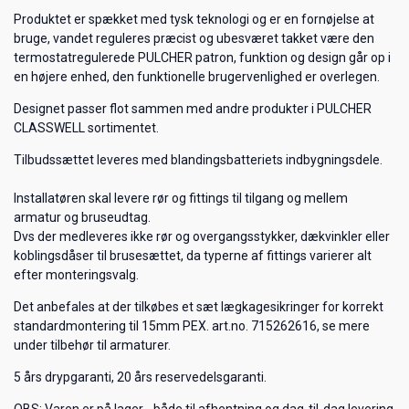
Produktet er spækket med tysk teknologi og er en fornøjelse at
bruge, vandet reguleres præcist og ubesværet takket være den
termostatregulerede PULCHER patron, funktion og design går op i
en højere enhed, den funktionelle brugervenlighed er overlegen.
Designet passer flot sammen med andre produkter i PULCHER
CLASSWELL sortimentet.
Tilbudssættet leveres med blandingsbatteriets indbygningsdele.
Installatøren skal levere rør og fittings til tilgang og mellem
armatur og bruseudtag.
Dvs der medleveres ikke rør og overgangsstykker, dækvinkler eller
koblingsdåser til brusesættet, da typerne af fittings varierer alt
efter monteringsvalg.
Det anbefales at der tilkøbes et sæt lægkagesikringer for korrekt
standardmontering til 15mm PEX. art.no. 715262616, se mere
under tilbehør til armaturer.
5 års drypgaranti, 20 års reservedelsgaranti.