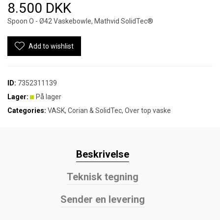
8.500 DKK
Spoon O - Ø42 Vaskebowle, Mathvid SolidTec®
Add to wishlist
ID:
7352311139
Lager:
På lager
Categories:
VASK
,
Corian & SolidTec
,
Over top vaske
Beskrivelse
Teknisk tegning
Sender en levering