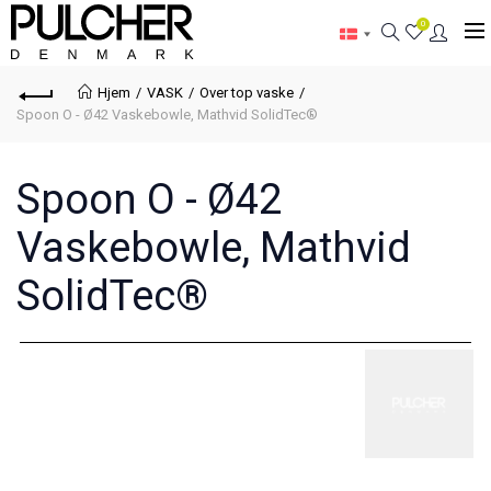
0
Hjem
VASK
Over top vaske
Spoon O - Ø42 Vaskebowle, Mathvid SolidTec®
Spoon O - Ø42
Vaskebowle, Mathvid
SolidTec®