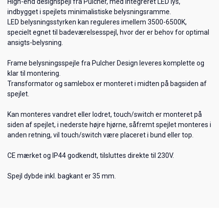
High-end designspejl fra Pulcher, med integreret LED lys,
indbygget i spejlets minimalistiske belysningsramme.
LED belysningsstyrken kan reguleres imellem 3500-6500K,
specielt egnet til badeværelsesspejl, hvor der er behov for optimal
ansigts-belysning.
Frame belysningsspejle fra Pulcher Design leveres komplette og
klar til montering.
Transformator og samlebox er monteret i midten på bagsiden af
spejlet.
Kan monteres vandret eller lodret, touch/switch er monteret på
siden af spejlet, i nederste højre hjørne, såfremt spejlet monteres i
anden retning, vil touch/switch være placeret i bund eller top.
CE mærket og IP44 godkendt, tilsluttes direkte til 230V.
Spejl dybde inkl. bagkant er 35 mm.