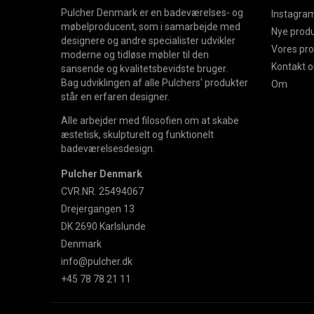
Pulcher Denmark er en badeværelses- og
Instagram
møbelproducent, som i samarbejde med
Nye prod
designere og andre specialister udvikler
Vores pr
moderne og tidløse møbler til den
Kontakt o
sansende og kvalitetsbevidste bruger.
Bag udviklingen af alle Pulchers' produkter
Om
står en erfaren designer.
Alle arbejder med filosofien om at skabe
æstetisk, skulpturelt og funktionelt
badeværelsesdesign.
Pulcher Denmark
CVR.NR. 25494067
Drejergangen 13
DK 2690 Karlslunde
Denmark
info@pulcher.dk
+45 78 78 21 11