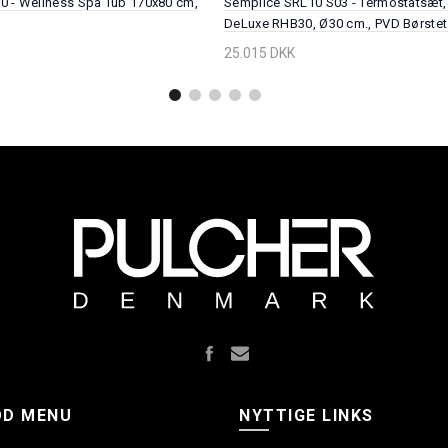
70 - Wellness Spa Tub 170x80 cm,
Semplice SRL10 S03 - Termostatsæt,
DeLuxe RHB30, Ø30 cm., PVD Børste
25.015 DKK
OD MENU
NYTTIGE LINKS