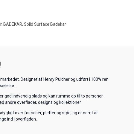
r
,
BADEKAR
,
Solid Surface Badekar
g
markedet. Designet af Henry Pulcher og udført i 100% ren
eværelse.
iver god indvendig plads og kan rumme op til to personer.
d andre overflader, designs og kollektioner.
ygtigt over for ridser, pletter og stød, og er nemt at
nge ind i overfladen.