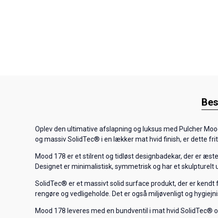
Bes
Oplev den ultimative afslapning og luksus med Pulcher Moo
og massiv SolidTec® i en lækker mat hvid finish, er dette fr
Mood 178 er et stilrent og tidløst designbadekar, der er æste
Designet er minimalistisk, symmetrisk og har et skulpturelt
SolidTec® er et massivt solid surface produkt, der er kendt f
rengøre og vedligeholde. Det er også miljøvenligt og hygiejnis
Mood 178 leveres med en bundventil i mat hvid SolidTec® og 