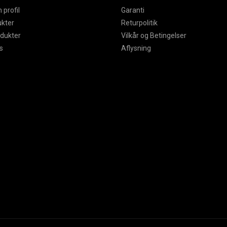
 profil
Garanti
ukter
Returpolitik
odukter
Vilkår og Betingelser
s
Aflysning