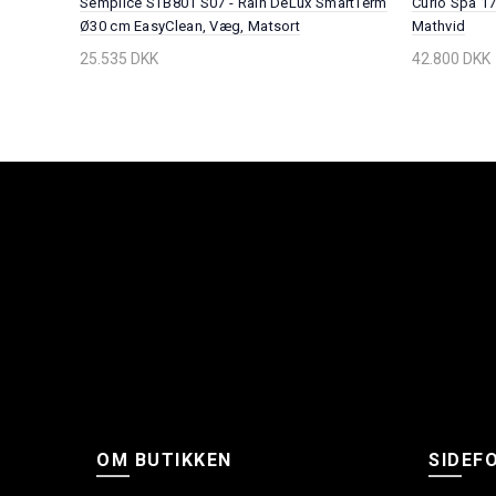
0 ml.
Semplice STB801 S07 - Rain DeLux SmartTerm
Curio Spa 1
Ø30 cm EasyClean, Væg, Matsort
Mathvid
25.535 DKK
42.800 DKK
OM BUTIKKEN
SIDEF