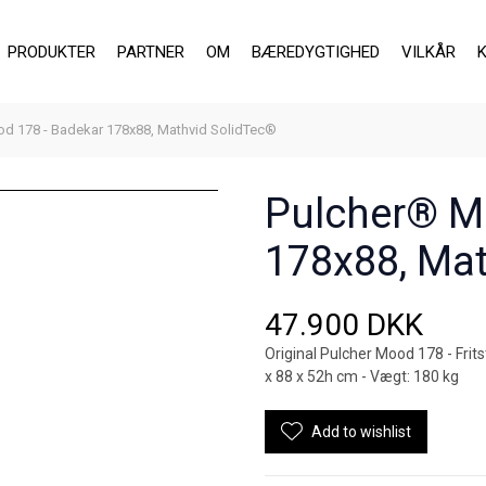
PRODUKTER
PARTNER
OM
BÆREDYGTIGHED
VILKÅR
d 178 - Badekar 178x88, Mathvid SolidTec®
Pulcher® M
178x88, Mat
47.900 DKK
Original Pulcher Mood 178 - Fri
x 88 x 52h cm - Vægt: 180 kg
Add to wishlist