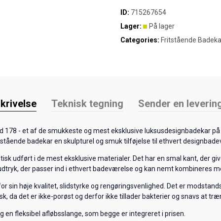
ID:
715267654
Lager:
På lager
Categories:
Fritstående Badeka
krivelse
Teknisk tegning
Sender en leverin
d 178 - et af de smukkeste og mest eksklusive luksusdesignbadekar på 
itstående badekar en skulpturel og smuk tilføjelse til ethvert designbad
tisk udført i de mest eksklusive materialer. Det har en smal kant, der g
 udtryk, der passer ind i ethvert badeværelse og kan nemt kombineres me
or sin høje kvalitet, slidstyrke og rengøringsvenlighed. Det er modstandsd
k, da det er ikke-porøst og derfor ikke tillader bakterier og snavs at træ
en fleksibel afløbsslange, som begge er integreret i prisen.