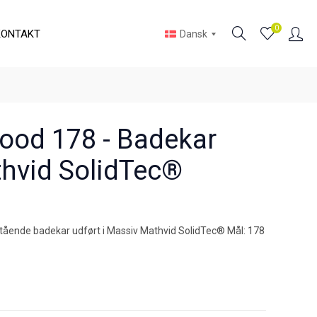
0
KONTAKT
Dansk
ood 178 - Badekar
hvid SolidTec®
tstående badekar udført i Massiv Mathvid SolidTec® Mål: 178