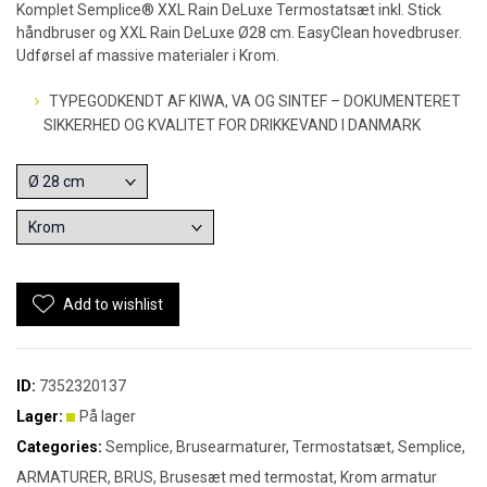
Komplet Semplice® XXL Rain DeLuxe Termostatsæt inkl. Stick
håndbruser og XXL Rain DeLuxe Ø28 cm. EasyClean hovedbruser.
Udførsel af massive materialer i Krom.
TYPEGODKENDT AF KIWA, VA OG SINTEF – DOKUMENTERET
SIKKERHED OG KVALITET FOR DRIKKEVAND I DANMARK
Add to wishlist
ID:
7352320137
Lager:
På lager
Categories:
Semplice
,
Brusearmaturer
,
Termostatsæt
,
Semplice
,
ARMATURER
,
BRUS
,
Brusesæt med termostat
,
Krom armatur