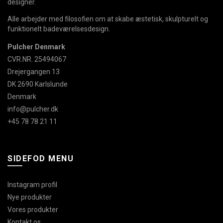
designer.
Alle arbejder med filosofien om at skabe æstetisk, skulpturelt og
funktionelt badeværelsesdesign.
Pulcher Denmark
CVR.NR. 25494067
Drejergangen 13
DK 2690 Karlslunde
Denmark
info@pulcher.dk
+45 78 78 21 11
SIDEFOD MENU
Instagram profil
Nye produkter
Vores produkter
Kontakt os