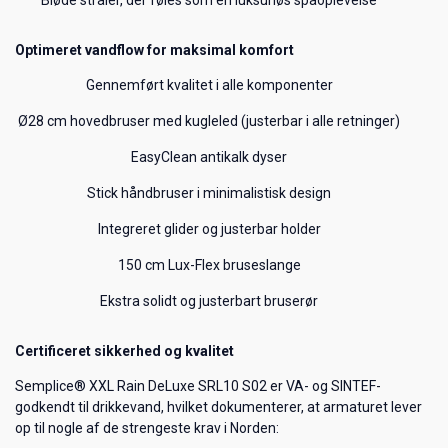
Bløde stråler, der føles som en luksuriøs spaoplevelse
Optimeret vandflow for maksimal komfort
Gennemført kvalitet i alle komponenter
Ø28 cm hovedbruser med kugleled (justerbar i alle retninger)
EasyClean antikalk dyser
Stick håndbruser i minimalistisk design
Integreret glider og justerbar holder
150 cm Lux-Flex bruseslange
Ekstra solidt og justerbart bruserør
Certificeret sikkerhed og kvalitet
Semplice® XXL Rain DeLuxe SRL10 S02 er VA- og SINTEF-
godkendt til drikkevand, hvilket dokumenterer, at armaturet lever
op til nogle af de strengeste krav i Norden: