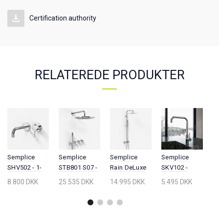
Certification authority
RELATEREDE PRODUKTER
Semplice
Semplice
Semplice
Semplice
P
SHV502 - 1-
STB801 S07 -
Rain DeLuxe
SKV102 -
St
grebs
Rain DeLux
SRL02 -
Køkken
El
8.800 DKK
25.535 DKK
14.995 DKK
5.495 DKK
5
Håndvaskarmatur,
SmartTerm
SmartTerm
bl.batt., U22-
H
22 cm. tud,
Ø30 cm
Ø25
Tud, Krom
m
Krom
EasyClean,
EasyClean,
Væg, Krom
Krom